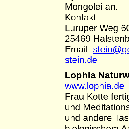
Mongolei an.
Kontakt:
Luruper Weg 6
25469 Halsten
Email:
stein@ge
stein.de
Lophia Natur
www.lophia.de
Frau Kotte ferti
und Meditation
und andere Tasc
biologischem A