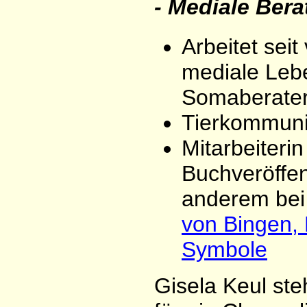
- Mediale Berat
Arbeitet seit
mediale Leb
Somaberater
Tierkommuni
Mitarbeiteri
Buchveröffen
anderem be
von Bingen, D
Symbole
Gisela Keul ste